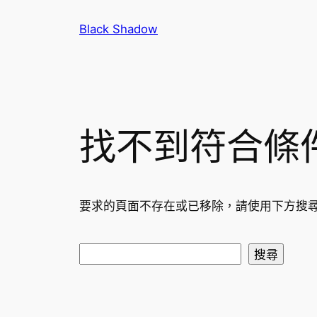
跳
Black Shadow
至
主
要
內
容
找不到符合條
要求的頁面不存在或已移除，請使用下方搜
搜
搜尋
尋