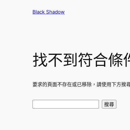
跳
Black Shadow
至
主
要
內
容
找不到符合條
要求的頁面不存在或已移除，請使用下方搜
搜
搜尋
尋