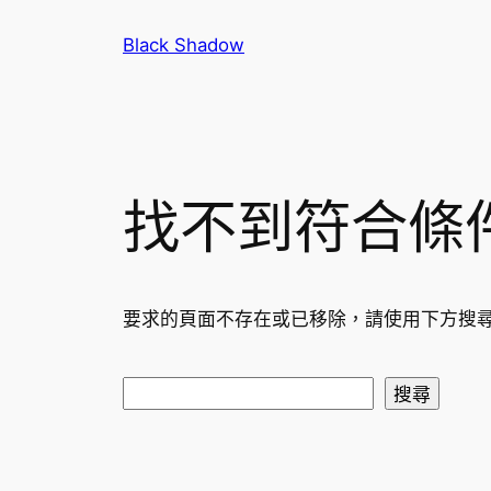
跳
Black Shadow
至
主
要
內
容
找不到符合條
要求的頁面不存在或已移除，請使用下方搜
搜
搜尋
尋