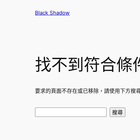
跳
Black Shadow
至
主
要
內
容
找不到符合條
要求的頁面不存在或已移除，請使用下方搜
搜
搜尋
尋